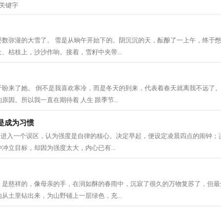
要数弥漫的大雪了。 雪是从晌午开始下的。阴沉沉的天，酝酿了一上午，终于
、枯枝上，沙沙作响。接着，雪籽中夹带...
于盼来了她。 倒不是我喜欢寒冷，而是冬天的到来，代表着春天就离我不远了。
因。所以我一直在期待着 人生 跟季节...
是成为习惯
人会进入一个误区，认为强度是自律的核心。决定早起，便设定凌晨四点的闹钟；
冲立目标，却因为强度太大，内心已有...
，是慈祥的，像母亲的手，在润如酥的春雨中，沉寂了很久的万物复苏了，但最
从土里钻出来，为山野铺上一层绿色，充...