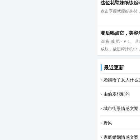
这位花臂妹纸练起
点击享瘦就瘦好身材，
餐后喝点它，美容
深 夜 减 肥 - ▼
成块，放进榨汁机中，
最近更新
·
婚姻给了女人什么
·
由偷麦想到的
·
城市街景情感文案
·
野风
·
家庭婚姻情感文案