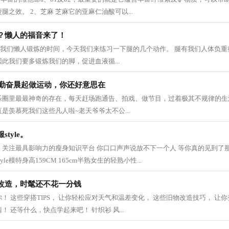
之效。 2、芝麻 芝麻它的亚麻仁油酸可以...
？懒人的福音来了！
▼ 又到了我们懒人锻炼的时间，今天我们来练习一下腿的几个动作。 腿有我们人体负
此我们要多锻炼我们的脚，促进血液循...
在勤奋晨起做运动，你还好意思在
乐圈里最最神奇的存在，每天赶场跑通告、拍戏、做节目，过着极其不规律的生
是羡慕死我们这些凡人啦~老天爷爷太不公...
tyle。
关注最具影响力的瘦身知识平台 你口口声声说放不下一个人 等你真的见到了那
le模特身高159CM 165cm半熟女生的轻熟小性...
改造，时髦还不花一分钱
！ 这些穿搭TIPS， 让你轻松应对天气和温差变化， 这些旧物改造技巧， 让你
 还等什么，快点学起来吧！ 针织衫 风...