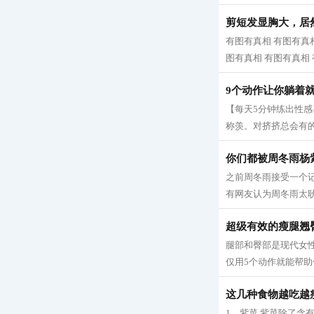
剪短发显胸大，居
有图有真相 有图有真相
图有真相 有图有真相 有
9个动作让你躺着
【每天5分钟练出性
称羡。对挤挤总会有的
你们都被周冬雨杨
之前周冬雨接受一个
有网友认为周冬雨太耿
超级有效的瘦腿翘
腿部和臀部是现代女
仅用5个动作就能帮助
这几种食物越吃越
1、紫菜 紫菜除了含