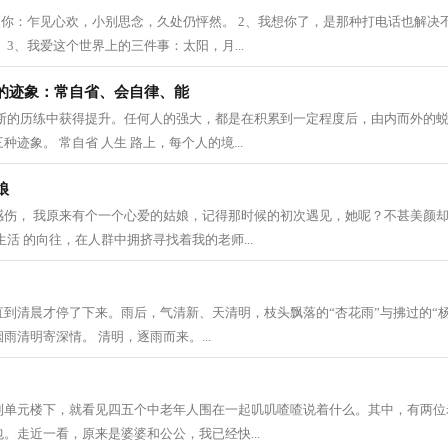
欢你：乍见心欢，小别思念，久处仍怦然。 2、我想你了，是那种打电话也解决
 3、我爱这个世界上的三件事：太阳，月...
的迹象：常自省、会自律、能
不断的历练中获得提升。任何人的强大，都是在积累到一定程度后，由内而外的
迹象。 常自省 人生 路上，每个人的境...
娘
感伤， 我原来有个一个心爱的姑娘，记得那时候的初次遇见，她呢？不甚美颜
生活 的向往，在人群中拥挤寻找着我的老师...
到清晨才停了下来。雨后，气清新、天清明，枝头飘落的“杏花雨”与拂过的“
雨清明寄深情。 清明，逐雨而来。...
到单元楼下，就看见四五个中老年人围在一起叽叽喳喳说着什么。其中，有两位
。走近一看，原来是婆婆和公公，我已经快...