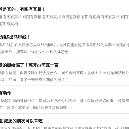
然是真的，有图有真相！
 有图有真相 有图有真相 有图有真相 有图有真相 有图有真相 有图有真相 有图
图有真相...
就能练出马甲线！
感马甲线】在男性勤练人鱼线的同时，女性们也兴起了练马甲线的风潮：结实的
事业线，拥有马甲线的女性呈现的体态更...
紫的腿给骗了！离开ps简直一言
记者采访问：保持美腿的秘诀是什么，周冬雨回答说：靠修图！ 当时这句话还
直，然而，看了一些没有后期修的图片之...
臀动作
性比较注重的身材部位，其同为下肢核心肌肉群，是可以同时锻炼的哦。 超级
你，瘦出性感美腿，同时还塑造紧致翘臀...
瘦 减肥的朋友可以常吃
有丰富的维他命a、b1及b2，最重要的就是它蕴含丰富纤维素及矿物质，可以帮