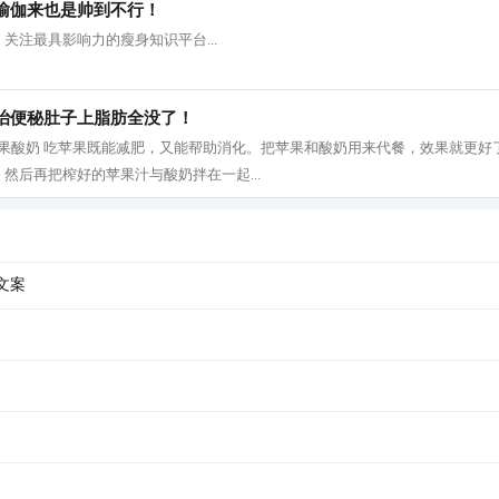
瑜伽来也是帅到不行！
关注最具影响力的瘦身知识平台...
治便秘肚子上脂肪全没了！
 1、 苹果酸奶 吃苹果既能减肥，又能帮助消化。把苹果和酸奶用来代餐，效果就更
然后再把榨好的苹果汁与酸奶拌在一起...
文案