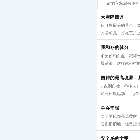
大雪降腊月
腊月里最美的景色，
的雪籽儿，打在瓦片上
我和冬的缘分
冬天如约而至，我终
履蹒跚，这样或那样的原
自律的最高境界，
1 说到自律，很多
加高难度运动……兴冲
学会坚强
春天的风雨是温柔的
它们悄悄地，但坚定地
安全感的文案