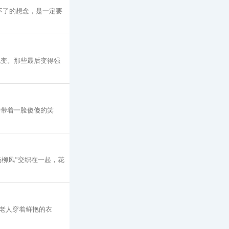
不了的想念，是一定要
蜕变。那些最后变得强
却带着一脸傻傻的笑
杨柳风”交织在一起，花
老人穿着鲜艳的衣