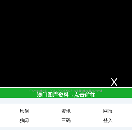
原创
资讯
网报
独闻
三码
登入