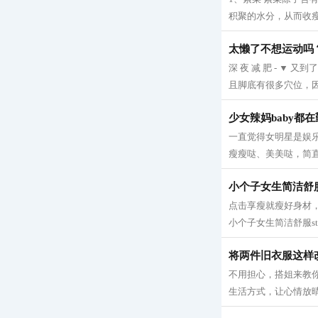
积聚的水分，从而收瘦腿
太懒了不想运动吗
深 夜 减 肥 - 
且脚底有很多穴位，因
少女辣妈baby都
一直觉得女明星是娱
瘦瘦哒、美美哒，简直
小个子女生简洁舒服s
点击享瘦就瘦好身材，
小个子女生简洁舒服sty
将两件旧衣服这样
不用担心，搭姐来教你
生活方式，让心情放晴！