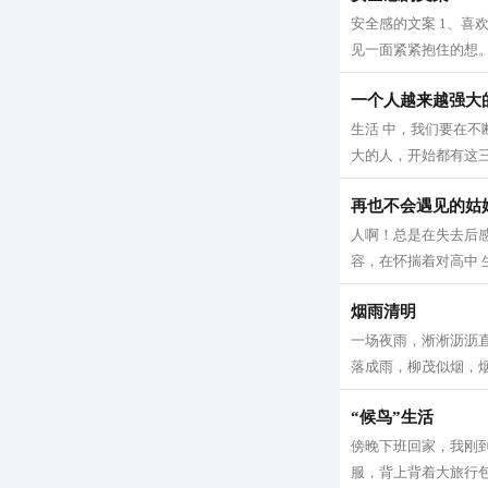
安全感的文案 1、喜
见一面紧紧抱住的想。
一个人越来越强大
生活 中，我们要在
大的人，开始都有这三种
再也不会遇见的姑
人啊！总是在失去后
容，在怀揣着对高中 
烟雨清明
一场夜雨，淅淅沥沥直
落成雨，柳茂似烟，烟
“候鸟”生活
傍晚下班回家，我刚
服，背上背着大旅行包