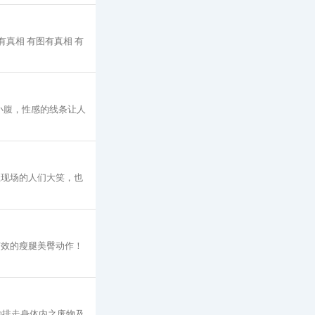
有真相 有图有真相 有
小腹，性感的线条让人
让现场的人们大笑，也
有效的瘦腿美臀动作！
助排走身体内之废物及